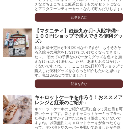
チなどちょこちょこ紅茶に合うものがセットになる
とアフタヌーンティーセットなんて呼んだりします♪
記事を読む
【マタニティ】妊娠九か月~入院準備~
１００円ショップで購入できる便利グッ
ズ♪
私は出産予定日が10月30日なのですが、もうそろそ
ろ入院時の用意をしなければいけなくなってきまし
た～。 初めての子供なので一からグッズを色々と揃
えなければいけません。ただ、あまりお金はかけた
くないですよね、、、ここでは先日100円ショップで
購入した便利グッズをさらっと紹介したいと思いま
す。私はDAISOで買いました！
記事を読む
キャロットケーキを作ろう！おススメア
レンジと紅茶のご紹介♪
キャロットケーキのご紹介♪紅茶に合って見た目も可
愛いケーキです。皆さまキャロットケーキって食べ
た事ありますか？日本だとあまり販売していないで
すよね。以前無性にキャロットケーキが食べたくな
って、デパ地下やスーパーを覗いてみましたが全然