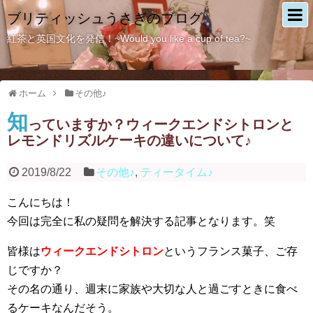
ブリティッシュうさぎのブログ
紅茶と英国文化を発信！~Would you like a cup of tea?~
ホーム
その他♪
知
っていますか？ウィークエンドシトロンと
レモンドリズルケーキの違いについて♪
2019/8/22
その他♪
,
ティータイム♪
こんにちは！
今回は完全に私の疑問を解決する記事となります。笑
皆様は
ウィークエンドシトロン
というフランス菓子、ご存
じですか？
その名の通り、週末に家族や大切な人と過ごすときに食べ
るケーキなんだそう。