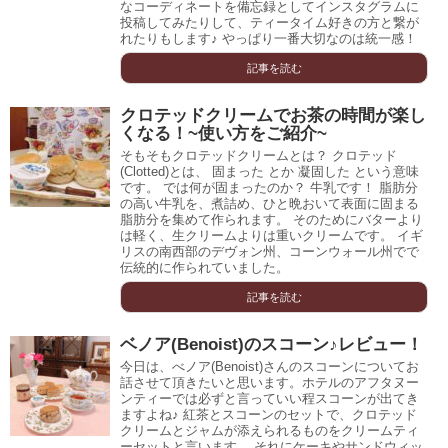
なコーディネートを備忘録としてインスタグラムに
投稿してみたりして、ティータイム好きの方と繋が
れたりもします♪ やっぱり一番大切なのは統一感！
記事を読む
クロテッドクリームでお茶の時間が楽し
くなる！~使い方をご紹介~
そもそもクロテッドクリームとは？ クロテッド
(Clotted)とは、 固まった とか 凝固した という意味
です。 では何が固まったのか？ 牛乳です！ 脂肪分
の高い牛乳を、煮詰め、ひと晩おいて表面に固まる
脂肪分を集めて作られます。 そのためにバターより
は軽く、生クリームよりは重いクリームです。 イギ
リスの南西部のデヴォン州、コーンウォール州でで
伝統的に作られていました。
記事を読む
ベノア(Benoist)のスコーン♪レビュー！
今日は、べノア(Benoist)さんのスコーンについてお
話させて頂きたいと思います。ホテルのアフタヌー
ンティーでは必ずと言っていい程スコーンが出てき
ますよね♪ 紅茶とスコーンのセットで、クロテッド
クリームとジャムが添えられるものをクリームティ
ーセットと言います。 それにケーキやサンドウィッ