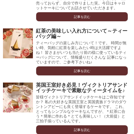
売っておらず、自分で作りました笑。今日はキャロ
ットケーキについてお話させていただきます。
記事を読む
紅茶の美味しい入れ方について～ティー
バッグ編～
ティーバッグの楽しみ方について！です。 時間が無
い時、気軽に紅茶を楽しみたい時は大活躍ですよ
ね！ 皆さまがいつも当たり前の様に使っているティ
ーバッグについて、情報盛りだくさんな 記事になっ
ていますので、ご参考下さいね♪
記事を読む
英国王室好き必見！ヴィクトリアサンド
イッチケーキで素敵なティータイムを♪
皆様ヴィクトリアサンドイッチケーキはご存知です
か？ 私の大好きな英国王室と英国貴族ドラマのダウ
ントンアビーにも良く登場するケーキです。 これ、
とってもシンプルなケーキなんですが、＊紅茶に合
う＊簡単に作れる＊とても美味しい！（大前提）と
三拍子揃っているんです。
記事を読む