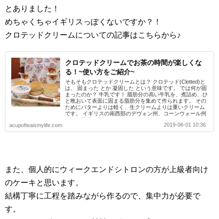
とありました！
めちゃくちゃイギリスっぽくないですか？！
クロテッドクリームについての記事はこちらから♪
クロテッドクリームでお茶の時間が楽しくな
る！~使い方をご紹介~
そもそもクロテッドクリームとは？ クロテッド(Clotted)と
は、 固まった とか 凝固した という意味です。 では何が固
まったのか？ 牛乳です！ 脂肪分の高い牛乳を、煮詰め、ひ
と晩おいて表面に固まる脂肪分を集めて作られます。 その
ためにバターよりは軽く、生クリームよりは重いクリーム
です。 イギリスの南西部のデヴォン州、コーンウォール州
でで伝統的に作られていました。
2019-06-01 10:36
acupofteaismylife.com
また、個人的にウィークエンドシトロンの方が上級者向け
のケーキと思います。
結構丁寧に工程を踏みながら作るので、集中力が必要で
す。