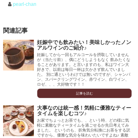
pearl-chan
関連記事
妊娠中でも飲みたい！美味しかったノン
アルワインのご紹介♪
妊娠してから一回もアルコールを摂取していません
が（当たり前）、偶にどうしようもなく 飲みたくな
ることがあります。と言いますのも、私はワイン大
好きで、以前は毎日一杯は欠かさず飲んでいまし
た。 別に通というわけでは無いのですが、シャンパ
ン、スパークリングワイン、赤ワイン、白ワイン、
ロゼ、、、大好物です！！
記事を読む
大事なのは統一感！気軽に優雅なティー
タイムを楽しむコツ♪
お家でちょっとお茶でも、、という時、どの様に気
軽に素敵なティータイムを過ごせるか先日考えてみ
ました。 というのも、折角気分転換にお茶をする訳
ですから、優雅な気分を味わいたいですよね♪ 素敵